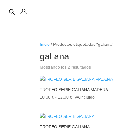
Inicio
/ Productos etiquetados “galiana”
galiana
Ordenado
Mostrando los 2 resultados
por
los
últimos
TROFEO SERIE GALIANA MADERA
Rango
10,00
€
-
12,00
€
IVA incluido
de
precios:
desde
10,00 €
TROFEO SERIE GALIANA
hasta