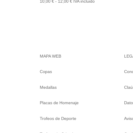
Rango
10,00
€
-
12,00
€
IVA incluido
12,00 €
de
precios:
desde
10,00 €
hasta
12,00 €
MAPA WEB
LEG
Copas
Cond
Medallas
Claú
Placas de Homenaje
Dato
Trofeos de Deporte
Avis