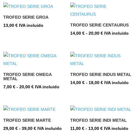
desde
desde
13,00 €
13,00 €
TROFEO SERIE GROA
hasta
hasta
TROFEO SERIE CENTAURUS
13,00
€
IVA incluido
16,00 €
16,00 €
Rango
14,00
€
-
20,00
€
IVA incluido
de
precios:
desde
14,00 €
hasta
TROFEO SERIE OMEGA
TROFEO SERIE INDUS METAL
METAL
20,00 €
Rango
14,00
€
-
18,00
€
IVA incluido
Rango
7,00
€
-
20,00
€
IVA incluido
de
de
precios:
precios:
desde
desde
14,00 €
7,00 €
TROFEO SERIE MARTE
TROFEO SERIE INDI METAL
hasta
hasta
Rango
Rango
29,00
€
-
39,00
€
IVA incluido
11,00
€
-
13,00
€
IVA incluido
18,00 €
20,00 €