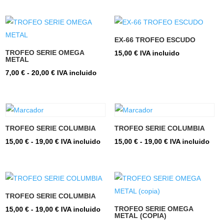
precios:
precios:
desde
desde
11,00 €
14,00 €
EX-66 TROFEO ESCUDO
hasta
hasta
TROFEO SERIE OMEGA
15,00
€
IVA incluido
METAL
13,00 €
18,00 €
Rango
7,00
€
-
20,00
€
IVA incluido
de
precios:
desde
7,00 €
TROFEO SERIE COLUMBIA
TROFEO SERIE COLUMBIA
hasta
Rango
Rango
15,00
€
-
19,00
€
IVA incluido
15,00
€
-
19,00
€
IVA incluido
20,00 €
de
de
precios:
precios:
desde
desde
15,00 €
15,00 €
TROFEO SERIE COLUMBIA
hasta
hasta
Rango
TROFEO SERIE OMEGA
15,00
€
-
19,00
€
IVA incluido
METAL (COPIA)
19,00 €
19,00 €