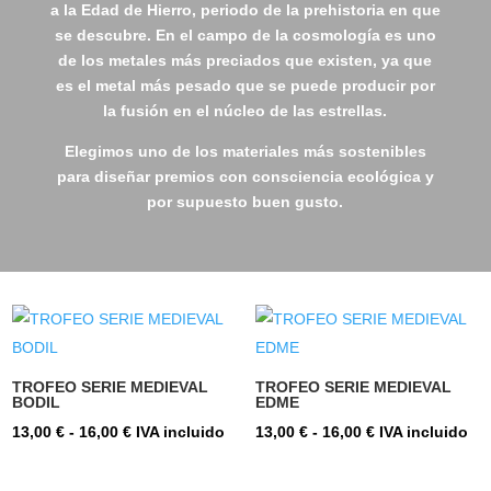
a la
Edad de Hierro
, periodo de la prehistoria en que
se descubre. En el campo de la cosmología es uno
de los metales más preciados que existen, ya que
es el metal más pesado que se puede producir por
la fusión en el núcleo de las estrellas.
Elegimos uno de los materiales más sostenibles
para diseñar premios con consciencia ecológica y
por supuesto buen gusto.
TROFEO SERIE MEDIEVAL
TROFEO SERIE MEDIEVAL
BODIL
EDME
Rango
Rango
13,00
€
-
16,00
€
IVA incluido
13,00
€
-
16,00
€
IVA incluido
de
de
precios:
precios: