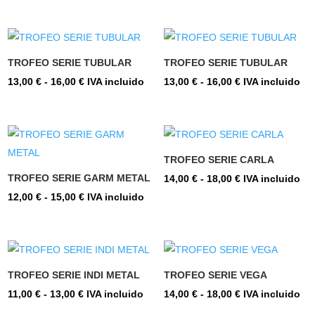
de
de
precios:
precios:
desde
desde
29,00 €
11,00 €
TROFEO SERIE TUBULAR
TROFEO SERIE TUBULAR
hasta
hasta
Rango
Rango
13,00
€
-
16,00
€
IVA incluido
13,00
€
-
16,00
€
IVA incluido
39,00 €
13,00 €
de
de
precios:
precios:
desde
desde
13,00 €
13,00 €
TROFEO SERIE CARLA
hasta
hasta
TROFEO SERIE GARM METAL
Rango
14,00
€
-
18,00
€
IVA incluido
16,00 €
16,00 €
Rango
de
12,00
€
-
15,00
€
IVA incluido
de
precios:
precios:
desde
desde
14,00 €
12,00 €
hasta
TROFEO SERIE INDI METAL
TROFEO SERIE VEGA
hasta
18,00 €
Rango
Rango
11,00
€
-
13,00
€
IVA incluido
14,00
€
-
18,00
€
IVA incluido
15,00 €
de
de