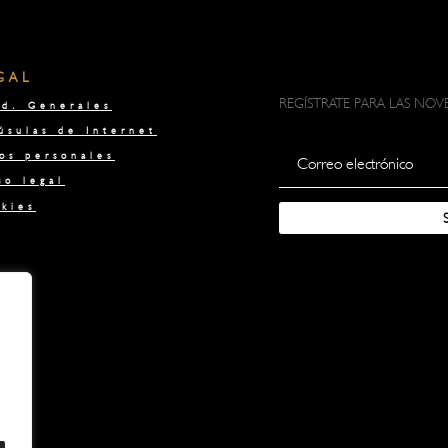
GAL
REGÍSTRATE PARA LAS NO
d. Generales
úsulas de Internet
os personales
so legal
kies