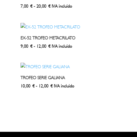
hasta
Rango
7,00
€
-
20,00
€
IVA incluido
15,00 €
de
precios:
desde
7,00 €
EX-52 TROFEO METACRILATO
hasta
Rango
9,00
€
-
12,00
€
IVA incluido
20,00 €
de
precios:
desde
9,00 €
TROFEO SERIE GALIANA
hasta
Rango
10,00
€
-
12,00
€
IVA incluido
12,00 €
de
precios:
desde
10,00 €
hasta
12,00 €