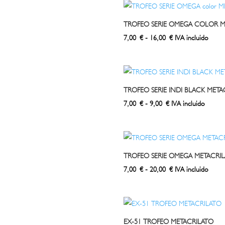
desde
5,00 €
TROFEO SERIE OMEGA COLOR M
hasta
Rango
7,00
€
-
16,00
€
IVA incluido
9,00 €
de
precios:
desde
7,00 €
TROFEO SERIE INDI BLACK META
hasta
Rango
7,00
€
-
9,00
€
IVA incluido
16,00 €
de
precios:
desde
7,00 €
TROFEO SERIE OMEGA METACRIL
hasta
Rango
7,00
€
-
20,00
€
IVA incluido
9,00 €
de
precios:
desde
7,00 €
EX-51 TROFEO METACRILATO