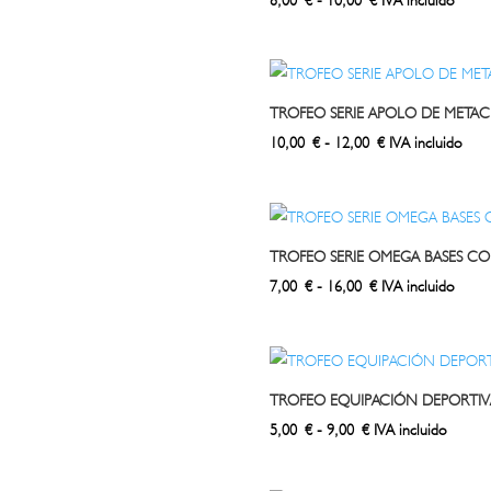
de
precios:
desde
8,00 €
TROFEO SERIE APOLO DE METAC
hasta
Rango
10,00
€
-
12,00
€
IVA incluido
10,00 €
de
precios:
desde
10,00 €
TROFEO SERIE OMEGA BASES C
hasta
Rango
7,00
€
-
16,00
€
IVA incluido
12,00 €
de
precios:
desde
7,00 €
TROFEO EQUIPACIÓN DEPORTIV
hasta
Rango
5,00
€
-
9,00
€
IVA incluido
16,00 €
de
precios: