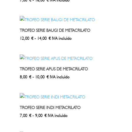
de
precios:
desde
7,00 €
TROFEO SERIE BAUGI DE METACRILATO
hasta
Rango
12,00
€
-
14,00
€
IVA incluido
16,00 €
de
precios:
desde
12,00 €
TROFEO SERIE APUS DE METACRILATO
hasta
Rango
8,00
€
-
10,00
€
IVA incluido
14,00 €
de
precios:
desde
8,00 €
TROFEO SERIE INDI METACRILATO
hasta
Rango
7,00
€
-
9,00
€
IVA incluido
10,00 €
de
precios: