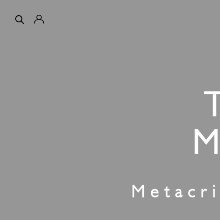
M
Metacri