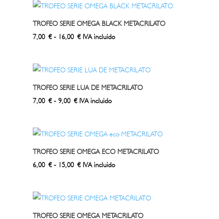
desde
7,00 €
TROFEO SERIE OMEGA BLACK METACRILATO
hasta
Rango
7,00
€
-
16,00
€
IVA incluido
9,00 €
de
precios:
desde
7,00 €
TROFEO SERIE LUA DE METACRILATO
hasta
Rango
7,00
€
-
9,00
€
IVA incluido
16,00 €
de
precios:
desde
7,00 €
TROFEO SERIE OMEGA ECO METACRILATO
hasta
Rango
6,00
€
-
15,00
€
IVA incluido
9,00 €
de
precios:
desde
6,00 €
TROFEO SERIE OMEGA METACRILATO