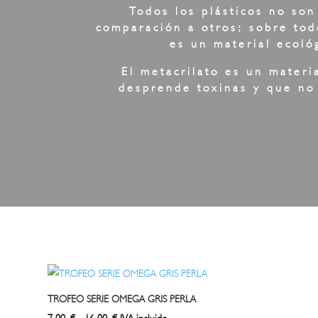
Todos los plásticos no son
comparación a otros; sobre tod
es un material ecoló
El metacrilato es un materi
desprende toxinas y que no 
TROFEO SERIE OMEGA GRIS PERLA
Rango
7,00
€
-
16,00
€
IVA incluido