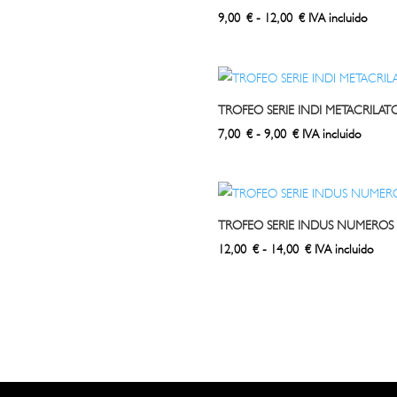
hasta
Rango
9,00
€
-
12,00
€
IVA incluido
20,00 €
de
precios:
desde
9,00 €
TROFEO SERIE INDI METACRILAT
hasta
Rango
7,00
€
-
9,00
€
IVA incluido
12,00 €
de
precios:
desde
7,00 €
TROFEO SERIE INDUS NUMEROS
hasta
Rango
12,00
€
-
14,00
€
IVA incluido
9,00 €
de
precios:
desde
12,00 €
hasta
14,00 €