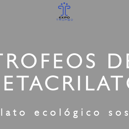
TROFEOS D
ETACRILA
lato ecológico so