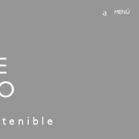
a
MENÚ
E
TO
stenible