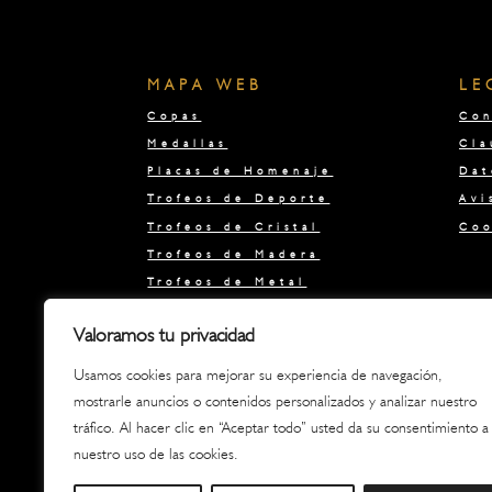
MAPA WEB
LE
Copas
Con
Medallas
Cla
Placas de Homenaje
Dat
Trofeos de Deporte
Avi
Trofeos de Cristal
Coo
Trofeos de Madera
Trofeos de Metal
Trofeos de Metacrilato
Valoramos tu privacidad
Ofertas Liquidación
Regalos
Usamos cookies para mejorar su experiencia de navegación,
Boda, bautizo y comunión
mostrarle anuncios o contenidos personalizados y analizar nuestro
tráfico. Al hacer clic en “Aceptar todo” usted da su consentimiento a
nuestro uso de las cookies.