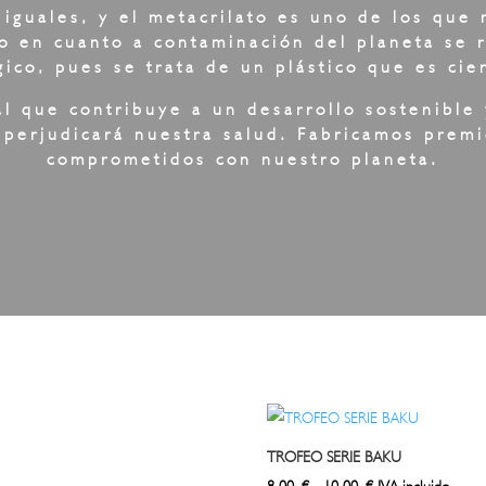
 iguales, y el metacrilato es uno de los que
o en cuanto a contaminación del planeta se 
gico
, pues se trata de un plástico que es cie
al que contribuye a un desarrollo sostenible
perjudicará nuestra salud. Fabricamos premi
comprometidos con nuestro planeta.
TROFEO SERIE BAKU
Rango
8,00
€
-
10,00
€
IVA incluido