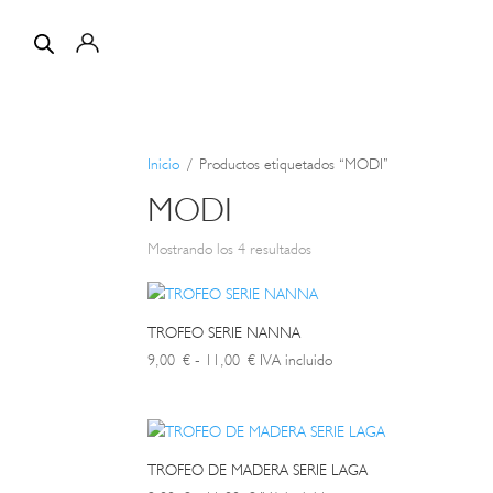
Inicio
/ Productos etiquetados “MODI”
MODI
Ordenado
Mostrando los 4 resultados
por
los
últimos
TROFEO SERIE NANNA
Rango
9,00
€
-
11,00
€
IVA incluido
de
precios:
desde
9,00 €
TROFEO DE MADERA SERIE LAGA
hasta