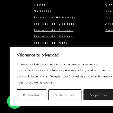
Copas
Con
Medallas
Cla
Placas de Homenaje
Dat
Trofeos de Deporte
Avi
Trofeos de Cristal
Coo
Trofeos de Madera
Trofeos de Metal
Trofeos de Metacrilato
Valoramos tu privacidad
Ofertas Liquidación
Regalos
Usamos cookies para mejorar su experiencia de navegación,
Boda, bautizo y comunión
mostrarle anuncios o contenidos personalizados y analizar nuestro
tráfico. Al hacer clic en “Aceptar todo” usted da su consentimiento a
nuestro uso de las cookies.
Personalizar
Rechazar todo
Aceptar todo
Diseñ