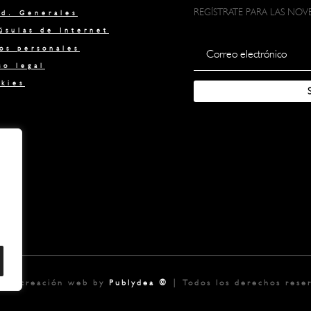
REGÍSTRATE PARA LAS NO
d. Generales
úsulas de Internet
os personales
so legal
kies
o y creación web by
Publydea
©
| Todos los derechos rese