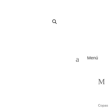
a
Menú
M
Copas