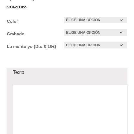
de
IVA INCLUIDO
precios:
desde
Color
0,65 €
hasta
Grabado
0,90 €
La monto yo (Dto-0,10€)
Texto