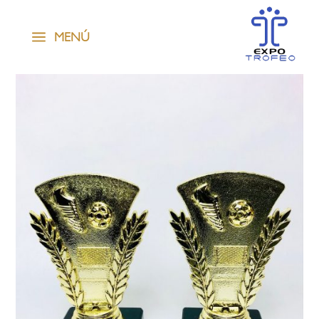
a
MENÚ