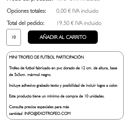
Opciones totales:
0,00
€
IVA incluido
Total del pedido:
19,50
€
IVA incluido
315
AÑADIR AL CARRITO
MINI
TROFEO
DE
MINI TROFEO DE FUTBOL PARTICIPACIÓN
FUTBOL
últimas
Trofeo de futbol fabricado en pvc dorado de 12 cm. de altura, base
unidades
de 5x5cm. mármol negro.
cantidad
Incluye adhesivo grabado texto y posibilidad de incluir logos a color.
Este producto tiene un mínimo de compra de 10 unidades.
Consulta precios especiales para más
cantidad INFO@EXOTROFEO.COM