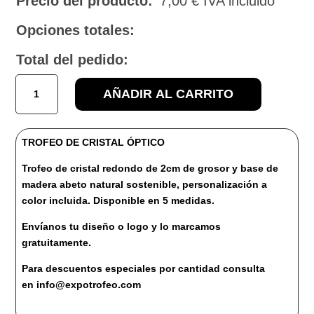
Precio del producto:
7,00
€
IVA incluido
Opciones totales:
Total del pedido:
5026B
AÑADIR AL CARRITO
TROFEO
DE
CRISTAL
TROFEO DE CRISTAL ÓPTICO
ÓPTICO
cantidad
Trofeo de cristal redondo de 2cm de grosor y base de
madera abeto natural sostenible, personalización a
color incluida. Disponible en 5 medidas.
Envíanos tu diseño o logo y lo marcamos
gratuitamente.
Para descuentos especiales por cantidad consulta
en info@expotrofeo.com