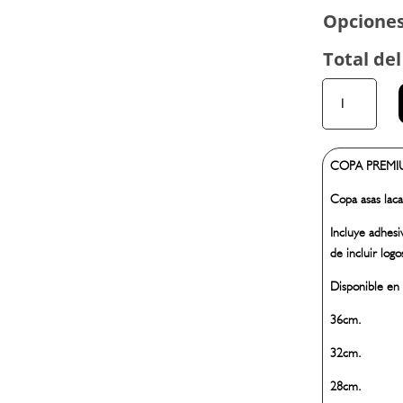
Opciones
Total del
COPA
SERIE
492
cantidad
COPA PREMIU
Copa asas laca
Incluye adhesi
de incluir logo
Disponible en 
36cm.
32cm.
28cm.