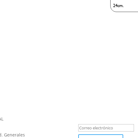
24cm.
REGÍSTRATE PARA LAS NOV
Mensaje de éxi
AL
. Generales