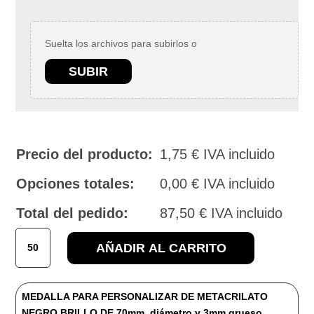
Suelta los archivos para subirlos o
SUBIR
Precio del producto:
1,75
€
IVA incluido
Opciones totales:
0,00
€
IVA incluido
Total del pedido:
87,50
€
IVA incluido
EX-
AÑADIR AL CARRITO
3
MEDALLA
DE
MEDALLA PARA PERSONALIZAR DE METACRILATO
METACRILATO
NEGRO BRILLO DE 70mm. diámetro y 3mm grueso.