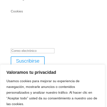
Cookies
REGÍSTRATE PARA LAS NOVEDADES DE
EXPOTROFEO
Mensaje de éxito
Suscribirse
Valoramos tu privacidad
Usamos cookies para mejorar su experiencia de
navegación, mostrarle anuncios o contenidos
personalizados y analizar nuestro tráfico. Al hacer clic en
“Aceptar todo” usted da su consentimiento a nuestro uso de
Diseño y creación web by
Publydea
©
| Todos los
las cookies.
derechos reservados
0