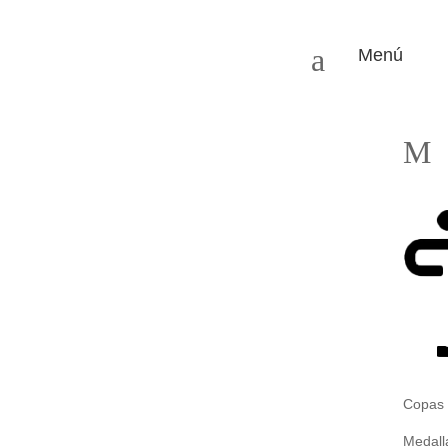
a
Menú
M
Copas
Medall