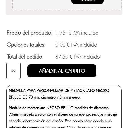
Precio del producto:
1,75
€
IVA incluido
Opciones totales:
0,00
€
IVA incluido
Total del pedido:
87,50
€
IVA incluido
EX-
AÑADIR AL CARRITO
3
MEDALLA
DE
MEDALLA PARA PERSONALIZAR DE METACRILATO NEGRO
METACRILATO
BRILLO DE 70mm. diámetro y 3mm grueso.
70mm.
cantidad
Medalla de metacrilato NEGRO BRILLO medidas de diámetro
70mm marcada a color con el diseño de su evento, incluye marcaje
especial y composición del diseño. Este precio corresponde a un
mínimo de compra de 50 unidades. Cinta de raso de 25 mm de