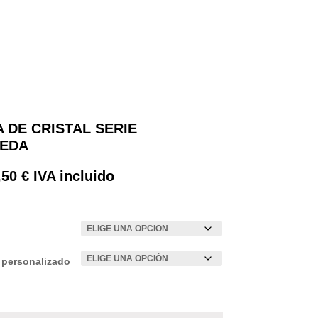
 DE CRISTAL SERIE
EDA
Rango
,50
€
IVA incluido
de
precios:
desde
2,90 €
hasta
 personalizado
3,50 €