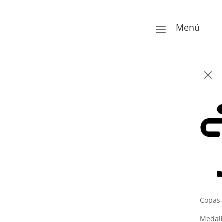
Menú
a
M
Copas
Medal