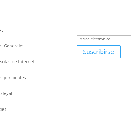
REGÍSTRATE PARA LAS NOV
Mensaje de éxi
AL
. Generales
Suscribirse
sulas de Internet
s personales
o legal
ies