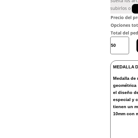
Suelta los ar
subirlos o
Precio del p
Opciones tot
Total del pe
MEDALLA
DE
MADERA
SERIE
MEDALLA D
ANNAPURNA
cantidad
Medalla de
geométrica 
el diseño d
especial y 
tienen un m
10mm con mo