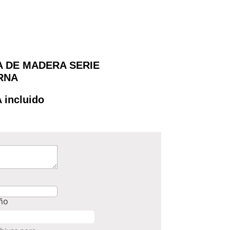
 DE MADERA SERIE
RNA
A incluido
eño