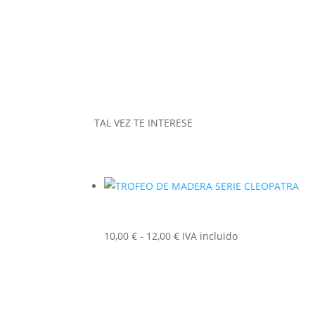
TAL VEZ TE INTERESE
Rango
10,00
€
-
12,00
€
IVA incluido
de
precios:
desde
10,00 €