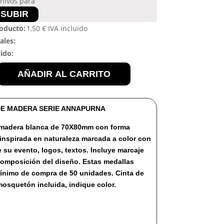
chivos para
SUBIR
roducto:
1,50
€
IVA incluido
ales:
dido:
AÑADIR AL CARRITO
E MADERA SERIE ANNAPURNA
 madera blanca de 70X80mm con forma
inspirada en naturaleza marcada a color con
e su evento, logos, textos. Incluye marcaje
composición del diseño. Estas medallas
ínimo de compra de 50 unidades. Cinta de
squetón incluida, indique color.