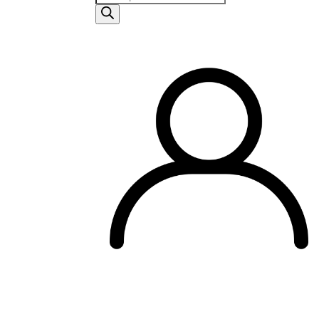
de
productos