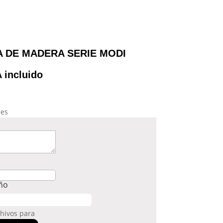
 DE MADERA SERIE MODI
A incluido
les
eño
chivos para