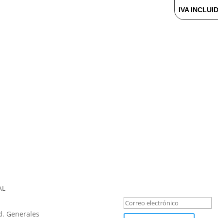
IVA INCLUI
REGÍSTRATE PARA LAS NOV
Mensaje de éxi
AL
. Generales