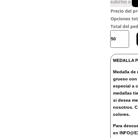
subirlos o
Precio del p
Opciones tot
Total del pe
MEDALLA
DE
MADERA
SERIE
MEDALLA P
MODI
cantidad
Medalla de
grueso con 
especial a 
medallas ti
si desea m
nosotros. C
colores.
Para descue
en INFO@