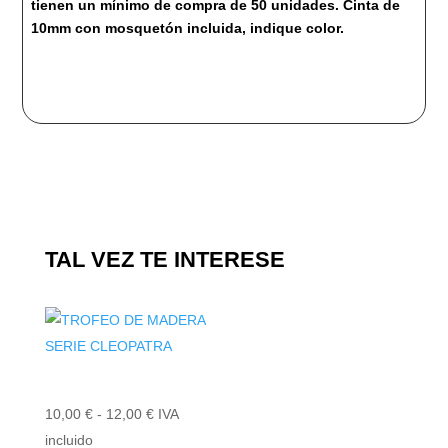
tienen un mínimo de compra de 50 unidades. Cinta de
10mm con mosquetón incluida, indique color.
TAL VEZ TE INTERESE
Rango
10,00
€
-
12,00
€
IVA
de
incluido