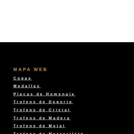
precios:
desde
10,00 €
hasta
12,00 €
MAPA WEB
Copas
Medallas
Placas de Homenaje
Trofeos de Deporte
Trofeos de Cristal
Trofeos de Madera
Trofeos de Metal
Trofeos de Metacrilato