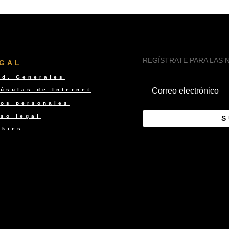
REGÍSTRATE PARA LAS
GAL
nd. Generales
úsulas de Internet
tos personales
so legal
S
okies