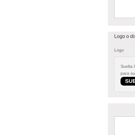
Logo o d
Logo
Suelta 
para su
SU