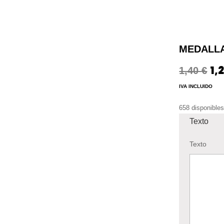
MEDALLA
1,
El
1,40
€
pr
IVA INCLUIDO
ori
era
658 disponible
1,4
Texto
Texto