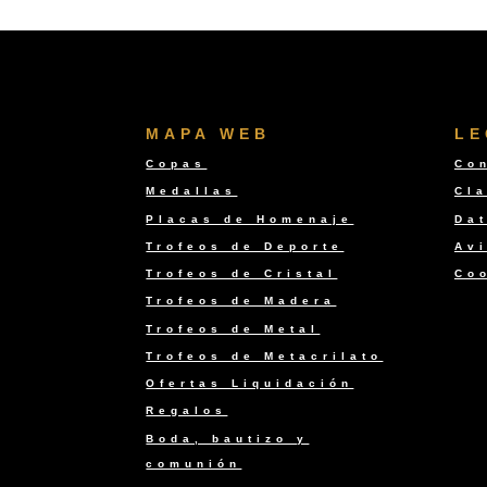
MAPA WEB
LE
Copas
Co
Medallas
Cla
Placas de Homenaje
Da
Trofeos de Deporte
Avi
Trofeos de Cristal
Co
Trofeos de Madera
Trofeos de Metal
Trofeos de Metacrilato
Ofertas Liquidación
Regalos
Boda, bautizo y
comunión