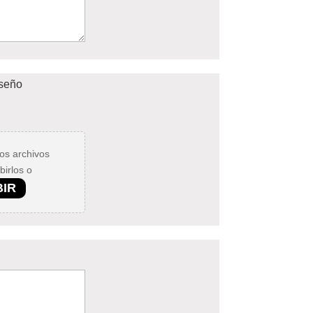
iseño
los archivos
birlos o
BIR