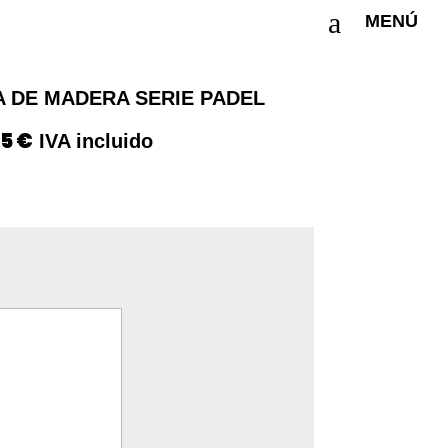
a
MENÚ
 DE MADERA SERIE PADEL
25
€
El
IVA incluido
ecio
precio
ginal
actual
:
es:
s
0 €.
1,25 €.