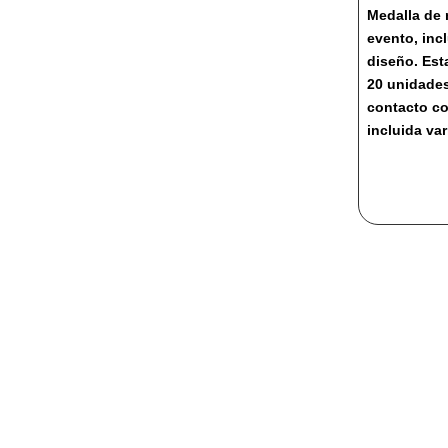
cantidad
Medalla de
evento, inc
diseño. Est
20 unidade
contacto c
incluida var