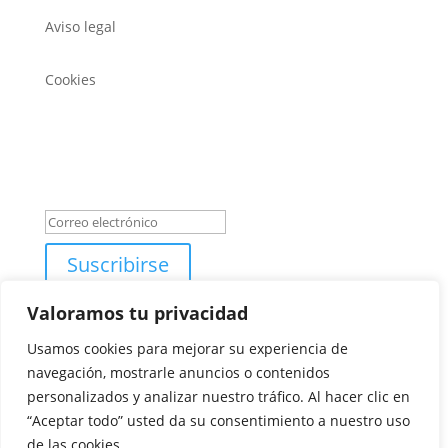
Aviso legal
Cookies
REGÍSTRATE PARA LAS NOVEDADES DE EXPOTROFEO
Mensaje de éxito
Suscribirse
Valoramos tu privacidad
Usamos cookies para mejorar su experiencia de
navegación, mostrarle anuncios o contenidos
personalizados y analizar nuestro tráfico. Al hacer clic en
“Aceptar todo” usted da su consentimiento a nuestro uso
Diseño y creación web by
Publydea
©
| Todos los
de las cookies.
derechos reservados