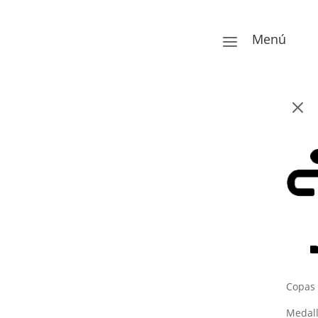
Menú
a
M
Copas
Medal