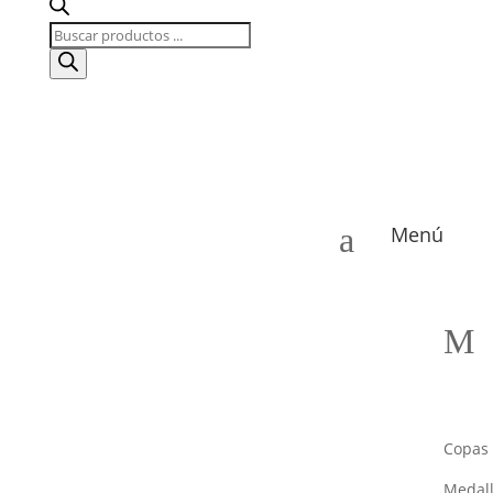
Búsqueda
de
productos
a
Menú
M
Copas
Medal