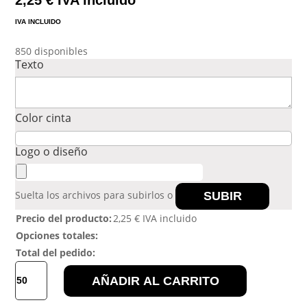
2,25
€
IVA incluido
IVA INCLUIDO
850 disponibles
Texto
Color cinta
Logo o diseño
Suelta los archivos para subirlos o
SUBIR
Precio del producto:
2,25
€
IVA incluido
Opciones totales:
Total del pedido:
MEDALLA
AÑADIR AL CARRITO
REDONDA
2D