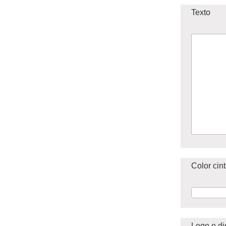
Texto
Color cin
Logo o d