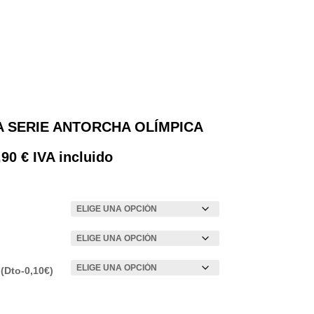
 SERIE ANTORCHA OLÍMPICA
Rango
,90
€
IVA incluido
de
precios:
desde
0,65 €
hasta
0,90 €
(Dto-0,10€)