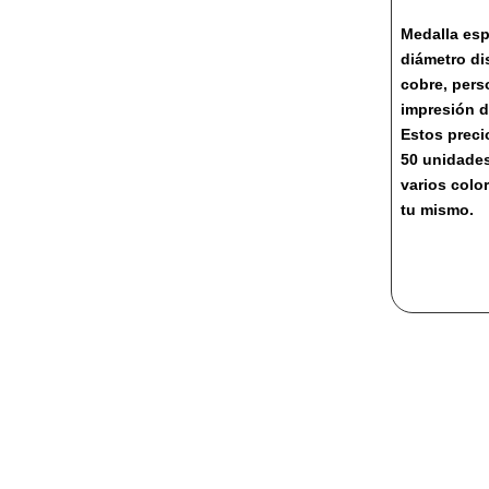
Medalla esp
diámetro di
cobre, pers
impresión d
Estos prec
50 unidade
varios colo
tu mismo.