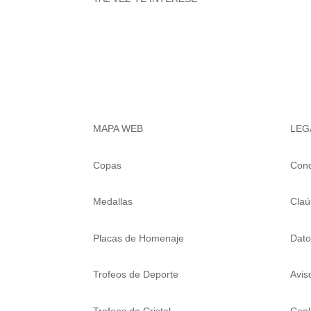
MAPA WEB
LEG
Copas
Cond
Medallas
Claú
Placas de Homenaje
Dato
Trofeos de Deporte
Avis
Trofeos de Cristal
Cook