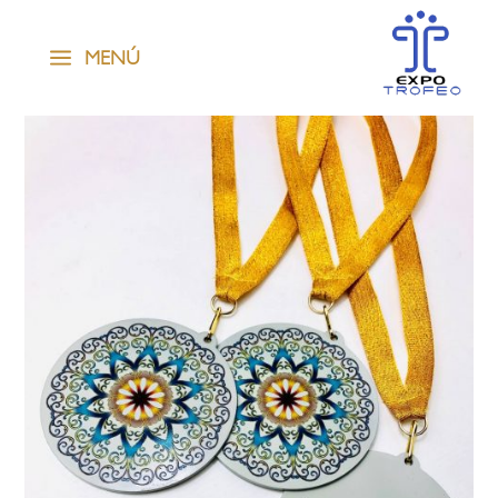
a
MENÚ