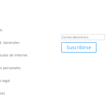
REGÍSTRATE PARA LAS NOV
Mensaje de éxi
AL
. Generales
Suscribirse
sulas de Internet
s personales
o legal
ies