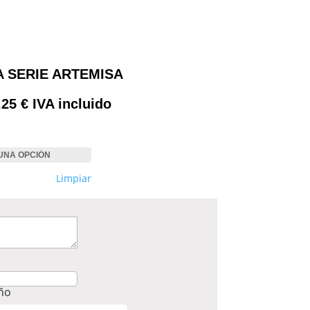
 SERIE ARTEMISA
Rango
,25
€
IVA incluido
de
precios:
desde
1,75 €
Limpiar
hasta
2,25 €
eño