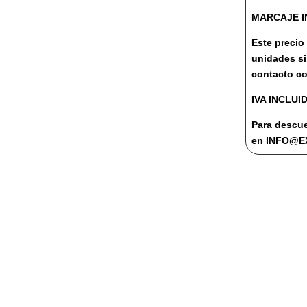
MARCAJE I
Este precio
unidades s
contacto co
IVA INCLUI
Para descue
en INFO@