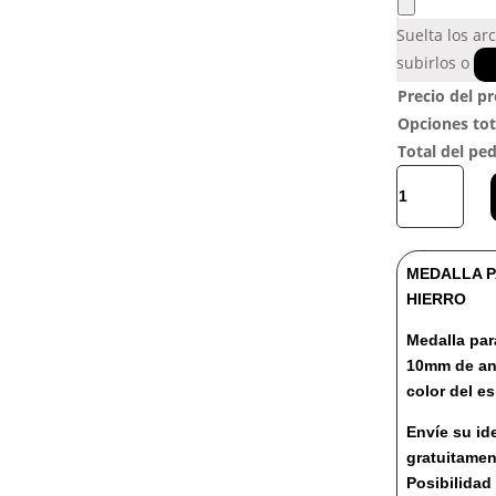
Suelta los ar
subirlos o
Precio del p
Opciones tot
Total del pe
MEDALLA
SERIE
ARTEMISA
cantidad
MEDALLA P
HIERRO
Medalla par
10mm de anc
color del e
Envíe su id
gratuitamen
Posibilidad