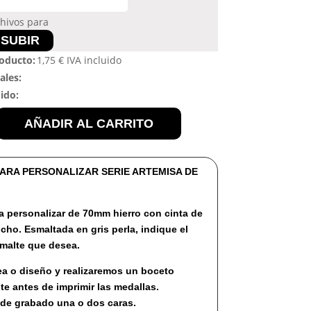
chivos para
SUBIR
roducto:
1,75
€
IVA incluido
ales:
dido:
AÑADIR AL CARRITO
ARA PERSONALIZAR SERIE ARTEMISA DE
a personalizar de 70mm hierro con cinta de
ho. Esmaltada en gris perla, indique el
smalte que desea.
ea o diseño y realizaremos un boceto
te antes de imprimir las medallas.
 de grabado una o dos caras.