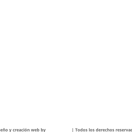
seño y creación web by
Publydea
©
| Todos los derechos reserva