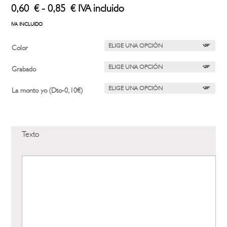
Rango
0,60
€
-
0,85
€
IVA incluido
de
IVA INCLUIDO
precios:
desde
Color
0,60 €
hasta
Grabado
0,85 €
La monto yo (Dto-0,10€)
Texto