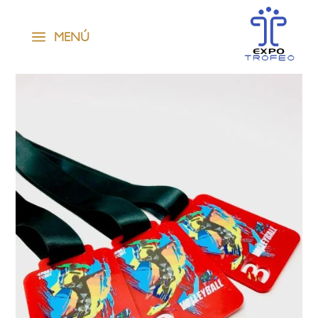
a
MENÚ