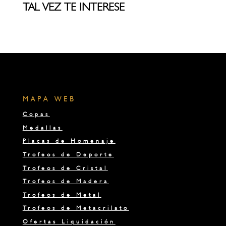
TAL VEZ TE INTERESE
MAPA WEB
Copas
Medallas
Placas de Homenaje
Trofeos de Deporte
Trofeos de Cristal
Trofeos de Madera
Trofeos de Metal
Trofeos de Metacrilato
Ofertas Liquidación