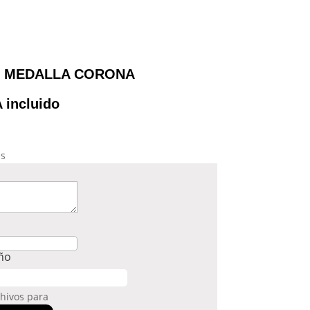
6 MEDALLA CORONA
A incluido
es
eño
chivos para