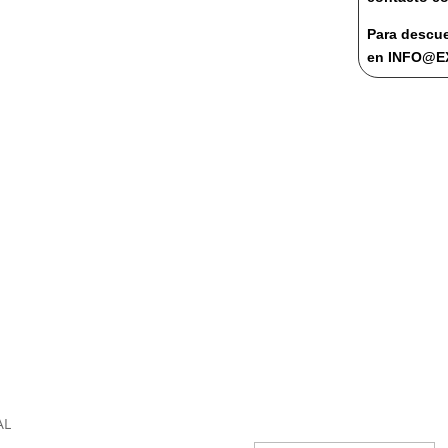
Para descue
en INFO@
REGÍSTRATE PARA LAS NOV
Mensaje de éxi
AL