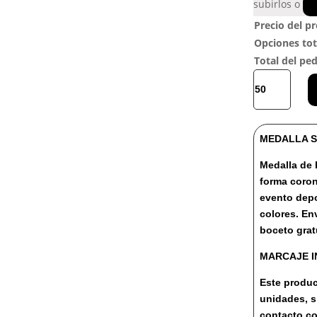
subirlos o
Precio del p
Opciones tot
Total del pe
P1600536
MEDALLA
CORONA
cantidad
MEDALLA S
Medalla de
forma coron
evento depo
colores. En
boceto grat
MARCAJE I
Este produc
unidades, 
contacto co