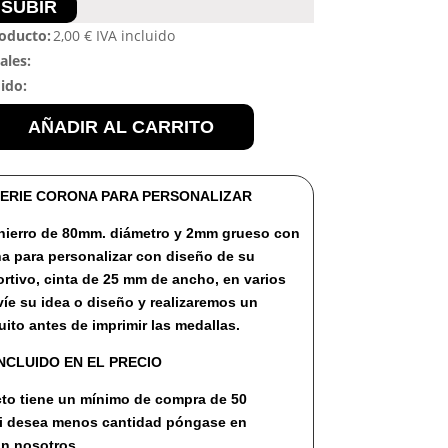
SUBIR
roducto:
2,00
€
IVA incluido
ales:
dido:
AÑADIR AL CARRITO
ERIE CORONA PARA PERSONALIZAR
 hierro de 80mm. diámetro y 2mm grueso con
a para personalizar con diseño de su
rtivo, cinta de 25 mm de ancho, en varios
víe su idea o diseño y realizaremos un
uito antes de imprimir las medallas.
NCLUIDO EN EL PRECIO
to tiene un mínimo de compra de 50
si desea menos cantidad póngase en
n nosotros.