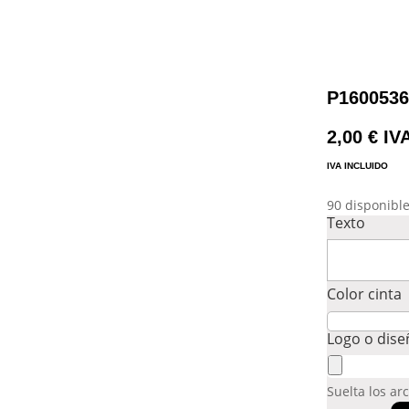
P160053
2,00
€
IV
IVA INCLUIDO
90 disponibl
Texto
Color cinta
Logo o dis
Suelta los ar