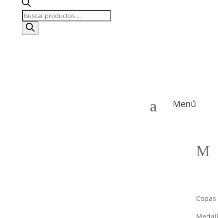
Búsqueda
de
productos
a
Menú
M
Copas
Medal