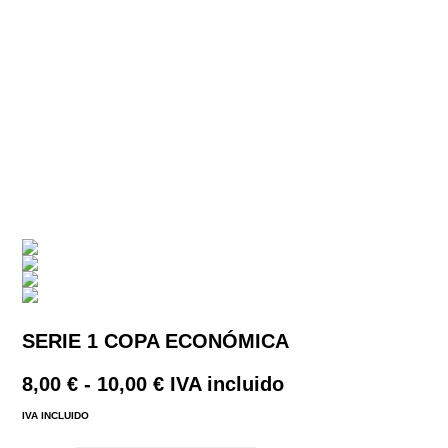
SERIE 1 COPA ECONÓMICA
Rango
8,00
€
-
10,00
€
IVA incluido
de
IVA INCLUIDO
precios: