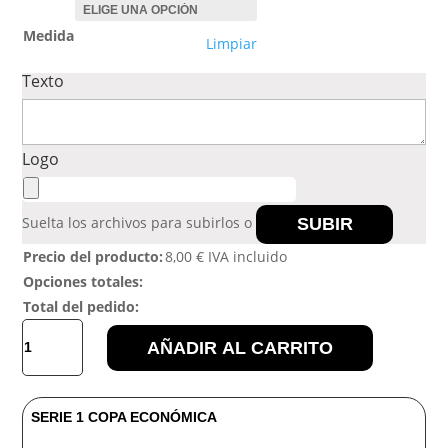
desde
8,00 €
Medida
Limpiar
hasta
10,00 €
Texto
Logo
Suelta los archivos para subirlos o
SUBIR
Precio del producto:
8,00
€
IVA incluido
Opciones totales:
Total del pedido:
SERIE
AÑADIR AL CARRITO
1
COPA
ECONÓMICA
SERIE 1 COPA ECONÓMICA
cantidad