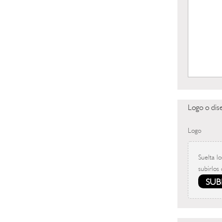
Logo o dis
Logo
Suelta lo
subirlos 
SUB