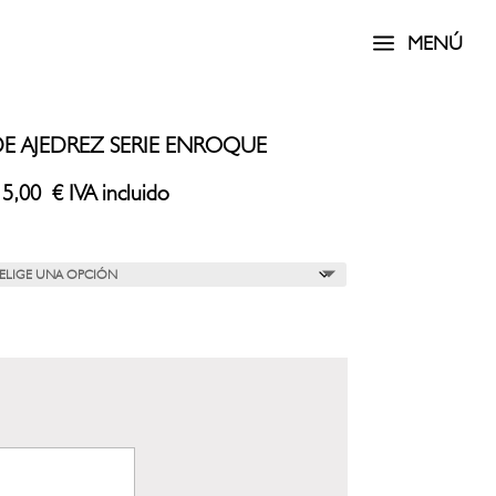
a
MENÚ
E AJEDREZ SERIE ENROQUE
Rango
15,00
€
IVA incluido
de
precios:
desde
11,00 €
hasta
15,00 €