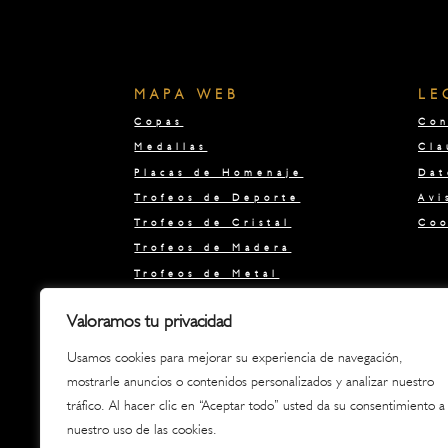
MAPA WEB
LE
Copas
Con
Medallas
Cla
Placas de Homenaje
Dat
Trofeos de Deporte
Avi
Trofeos de Cristal
Coo
Trofeos de Madera
Trofeos de Metal
Trofeos de Metacrilato
Valoramos tu privacidad
Ofertas Liquidación
Regalos
Usamos cookies para mejorar su experiencia de navegación,
Boda, bautizo y comunión
mostrarle anuncios o contenidos personalizados y analizar nuestro
tráfico. Al hacer clic en “Aceptar todo” usted da su consentimiento a
nuestro uso de las cookies.