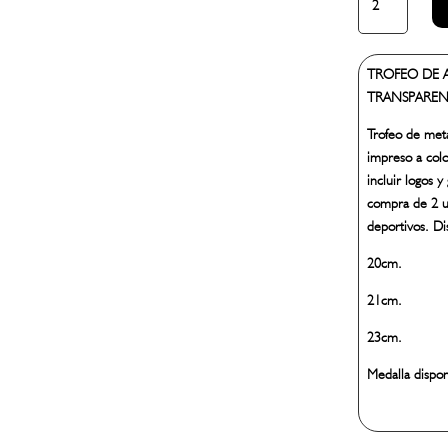
DE
AJEDREZ
SERIE
TROFEO DE 
ENROQUE
TRANSPARE
cantidad
Trofeo de meta
impreso a colo
incluir logos 
compra de 2 u
deportivos. Di
20cm.
21cm.
23cm.
Medalla dispo