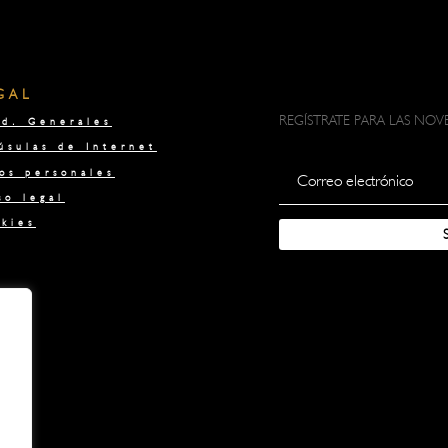
GAL
REGÍSTRATE PARA LAS NO
d. Generales
úsulas de Internet
os personales
so legal
kies