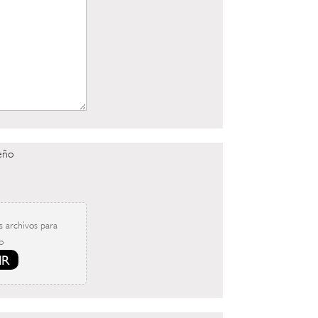
eño
s archivos para
o
IR