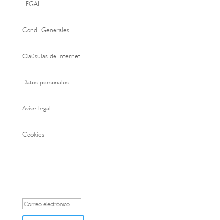
LEGAL
Cond. Generales
Claúsulas de Internet
Datos personales
Aviso legal
Cookies
REGÍSTRATE PARA LAS NOVEDADES DE EXPOTROFEO
Mensaje de éxito