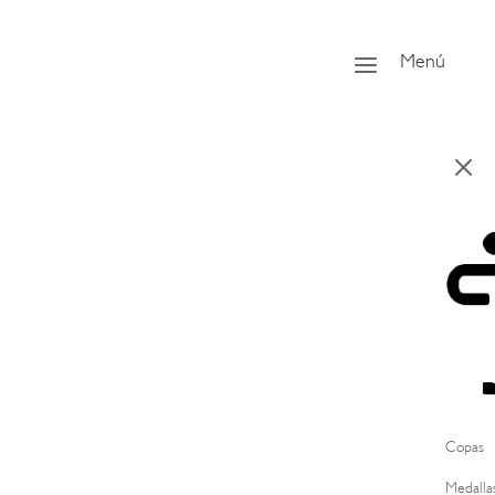
a
Menú
M
Copas
Medalla