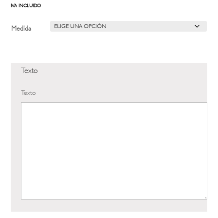
de
IVA INCLUIDO
precios:
desde
Medida
22,00 €
hasta
32,00 €
Texto
Texto