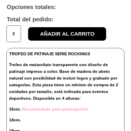
Opciones totales:
Total del pedido:
TROFEO
AÑADIR AL CARRITO
DE
PATINAJE
SERIE
TROFEO DE PATINAJE SERIE ROCKINGS
ROCKINGS
cantidad
Trofeo de metacrilato transparente con diseño de
patinaje impreso a color. Base de madera de abeto
natural con posibilidad de incluir logos y grabado por
categorías. Esta pieza tiene un mínimo de compra de 2
unidades por tamaño, está indicada para eventos
deportivos. Disponible en 4 alturas:
16cm.
Recomendado para participación
18cm.
19cm.