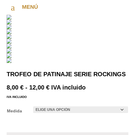
a
MENÚ
TROFEO DE PATINAJE SERIE ROCKINGS
Rango
8,00
€
-
12,00
€
IVA incluido
de
IVA INCLUIDO
precios:
desde
Medida
8,00 €
hasta
12,00 €