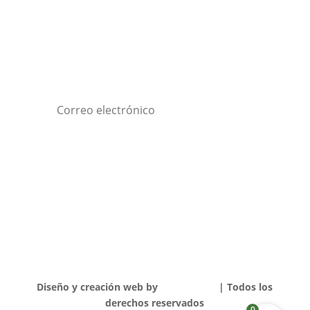
REGÍSTRATE PARA LAS NOVEDADES DE
EXPOTROFEO
Suscribirse
Diseño y creación web by
Publydea
©
| Todos los
derechos reservados
0