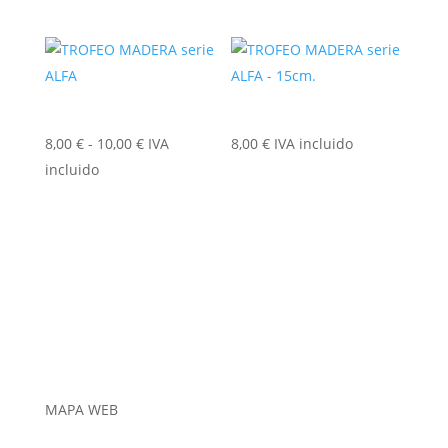
Rango
8,00
€
-
10,00
€
IVA
8,00
€
IVA incluido
de
incluido
precios:
desde
8,00 €
hasta
10,00 €
MAPA WEB