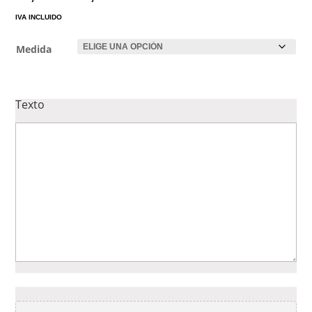
de
IVA INCLUIDO
precios:
desde
Medida
12,00 €
hasta
15,00 €
Texto