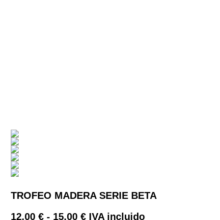
TROFEO MADERA SERIE BETA
Rango
12,00
€
-
15,00
€
IVA incluido