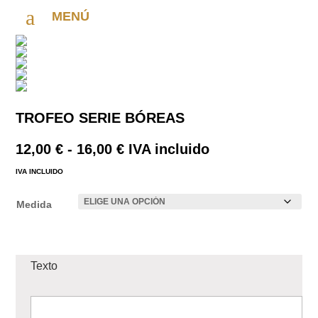
a
MENÚ
TROFEO SERIE BÓREAS
Rango
12,00
€
-
16,00
€
IVA incluido
de
IVA INCLUIDO
precios:
desde
Medida
12,00 €
hasta
16,00 €
Texto