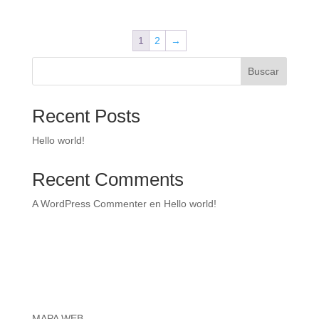
precios:
desde
1
2
→
17,00 €
hasta
Buscar
20,00 €
Recent Posts
Hello world!
Recent Comments
A WordPress Commenter
en
Hello world!
MAPA WEB