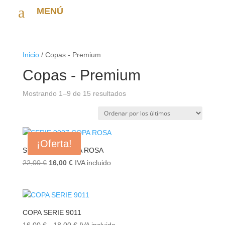
a
MENÚ
Inicio
/ Copas - Premium
Copas - Premium
Ordenado
Mostrando 1–9 de 15 resultados
por
los
últimos
¡Oferta!
SERIE 9007 COPA ROSA
El
El
22,00
€
16,00
€
IVA incluido
precio
precio
original
actual
era:
es:
22,00 €.
16,00 €.
COPA SERIE 9011
Rango