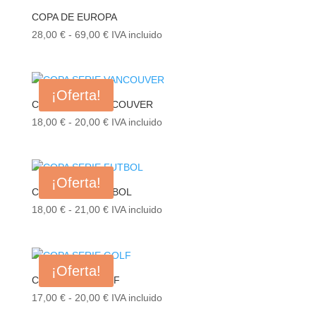
9,00 €
COPA DE EUROPA
hasta
Rango
28,00
€
-
69,00
€
IVA incluido
23,00 €
de
precios:
desde
¡Oferta!
28,00 €
COPA SERIE VANCOUVER
hasta
Rango
18,00
€
-
20,00
€
IVA incluido
69,00 €
de
precios:
desde
¡Oferta!
18,00 €
COPA SERIE FUTBOL
hasta
Rango
18,00
€
-
21,00
€
IVA incluido
20,00 €
de
precios:
desde
¡Oferta!
18,00 €
COPA SERIE GOLF
hasta
Rango
17,00
€
-
20,00
€
IVA incluido
21,00 €
de