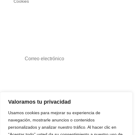
Cookies
REGÍSTRATE PARA LAS NOVEDADES DE
EXPOTROFEO
Suscribirse
Valoramos tu privacidad
Usamos cookies para mejorar su experiencia de
navegación, mostrarle anuncios o contenidos
personalizados y analizar nuestro tráfico. Al hacer clic en
“Aceptar todo” usted da su consentimiento a nuestro uso de
Diseño y creación web by
Publydea
©
| Todos los