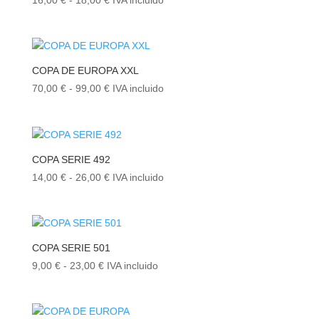
16,00
€
-
18,00
€
IVA incluido
de
precios:
desde
16,00 €
COPA DE EUROPA XXL
hasta
Rango
70,00
€
-
99,00
€
IVA incluido
18,00 €
de
precios:
desde
70,00 €
COPA SERIE 492
hasta
Rango
14,00
€
-
26,00
€
IVA incluido
99,00 €
de
precios:
desde
14,00 €
COPA SERIE 501
hasta
Rango
9,00
€
-
23,00
€
IVA incluido
26,00 €
de
precios:
desde