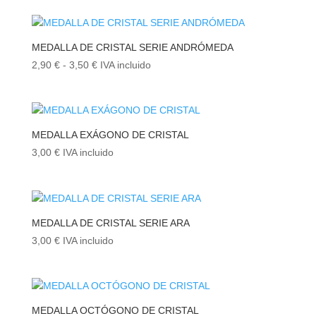
precios:
desde
2,90 €
MEDALLA DE CRISTAL SERIE ANDRÓMEDA
hasta
Rango
2,90
€
-
3,50
€
IVA incluido
3,50 €
de
precios:
desde
2,90 €
MEDALLA EXÁGONO DE CRISTAL
hasta
3,00
€
IVA incluido
3,50 €
MEDALLA DE CRISTAL SERIE ARA
3,00
€
IVA incluido
MEDALLA OCTÓGONO DE CRISTAL