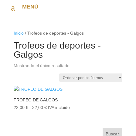
a
MENÚ
Inicio
/ Trofeos de deportes - Galgos
Trofeos de deportes -
Galgos
Mostrando el único resultado
TROFEO DE GALGOS
Rango
22,00
€
-
32,00
€
IVA incluido
de
precios:
desde
Buscar
22,00 €